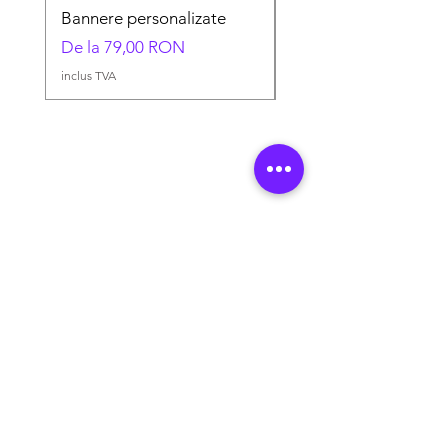
Bannere personalizate
Bannere personaliza
Preț redus
Preț redus
De la
79,00 RON
De la
inclus TVA
inclus TVA
Tablouri canvas personalizate
Tablouri multicanvas
Bannere publicitare