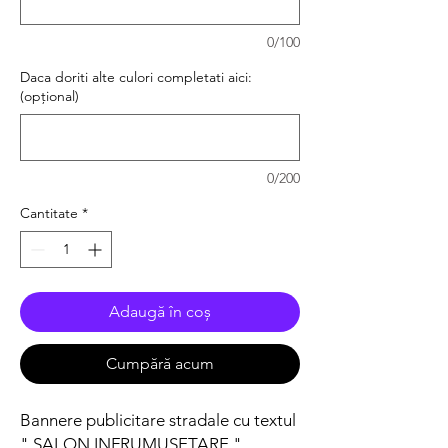
0/100
Daca doriti alte culori completati aici:
(opțional)
0/200
Cantitate
*
Adaugă în coș
Cumpără acum
Bannere publicitare stradale cu textul
" SALON INFRUMUSETARE "