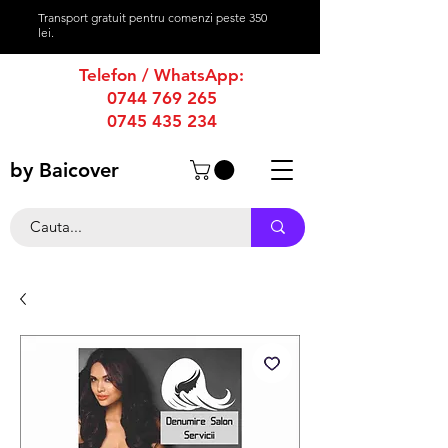
Transport gratuit pentru comenzi peste 350
lei.
Telefon / WhatsApp:
0744 769 265
0745 435 234
by Baicover
productie afise
-
productie publicitara
-
firme luminoase
-
casete luminoase
-
caseta luminoasa
-
firma luminoasa
bannere publicitare
-
bannere stradale
-
reclame luminoase
-
reclame publicitare
-
reclama luminoasa
-
reclama publicitara
-
magazine online
-
produse tipografie
-
promovare online
-
grafica publicitara
-
creare grafica