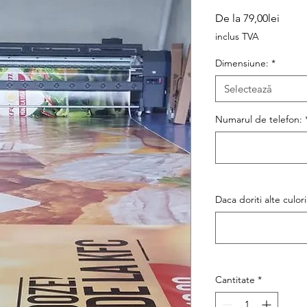
Preț
De la
79,00lei
redus
inclus TVA
Dimensiune:
*
Selectează
Numarul de telefon:
Daca doriti alte culori
Cantitate
*