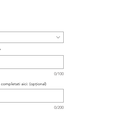
*
0/100
 completati aici: (opțional)
0/200