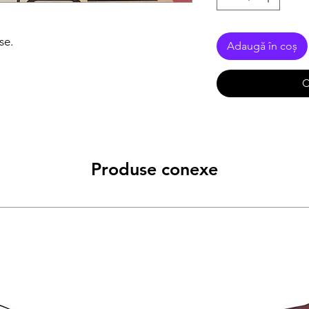
se.
Adaugă în coș
C
Produse conexe