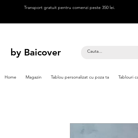
Transport gratuit pentru comenzi peste 350 lei.
by Baicover
Home
Magazin
Tablou personalizat cu poza ta
Tablouri c