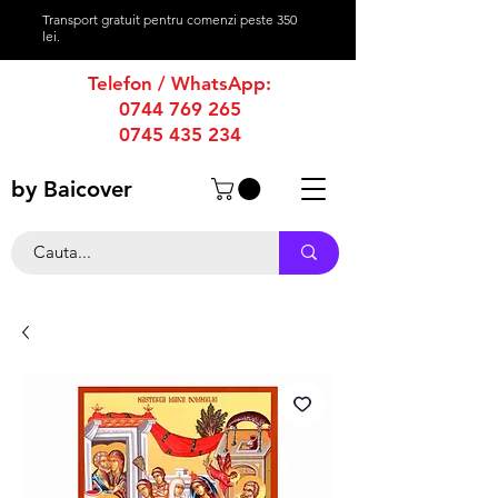
Transport gratuit pentru comenzi peste 350
lei.
Telefon / WhatsApp:
0744 769 265
0745 435 234
by Baicover
productie afise
-
productie publicitara
-
firme luminoase
-
casete luminoase
-
caseta luminoasa
-
firma luminoasa
bannere publicitare
-
bannere stradale
-
reclame luminoase
-
reclame publicitare
-
reclama luminoasa
-
reclama publicitara
-
magazine online
-
produse tipografie
-
promovare online
-
grafica publicitara
-
creare grafica