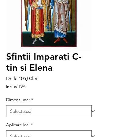
Sfintii Imparati C-
tin si Elena
Preț
De la
105,00lei
redus
inclus TVA
Dimensiune:
*
Aplicare lac:
*