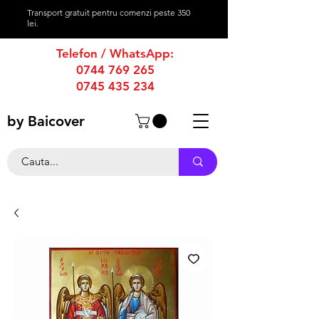
Transport gratuit pentru comenzi peste 350
lei.
Telefon / WhatsApp:
0744 769 265
0745 435 234
by Baicover
productie afise
-
productie publicitara
-
firme luminoase
-
casete luminoase
-
caseta luminoasa
-
firma luminoasa
bannere publicitare
-
bannere stradale
-
reclame luminoase
-
reclame publicitare
-
reclama luminoasa
-
reclama publicitara
-
magazine online
-
produse tipografie
-
promovare online
-
grafica publicitara
-
creare grafica