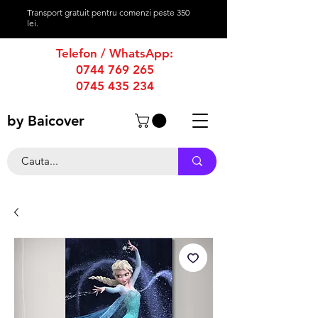
Transport gratuit pentru comenzi peste 350
lei.
Telefon / WhatsApp:
0744 769 265
0745 435 234
by Baicover
productie afise
-
productie publicitara
-
firme luminoase
-
casete luminoase
-
caseta luminoasa
-
firma luminoasa
bannere publicitare
-
bannere stradale
-
reclame luminoase
-
reclame publicitare
-
reclama luminoasa
-
reclama publicitara
-
magazine online
-
produse tipografie
-
promovare online
-
grafica publicitara
-
creare grafica