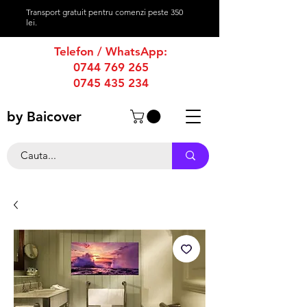
Transport gratuit pentru comenzi peste 350
lei.
Telefon / WhatsApp:
0744 769 265
0745 435 234
by Baicover
productie afise
-
productie publicitara
-
firme luminoase
-
casete luminoase
-
caseta luminoasa
-
firma luminoasa
bannere publicitare
-
bannere stradale
-
reclame luminoase
-
reclame publicitare
-
reclama luminoasa
-
reclama publicitara
-
magazine online
-
produse tipografie
-
promovare online
-
grafica publicitara
-
creare grafica